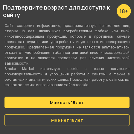
Подтвердите возраст для доступа к
сайту
Комплект VAPORESSO
Комплект VAPORESSO
XROS PRO 2 - Moonlit Pink
XROS PRO 2 - Sunlight Blue
Сайт содержит информацию, предназначенную только для лиц
(2000мАч, 3мл, 30Вт)
(2000мАч, 3мл, 30Вт)
старше 18 лет, являющихся потребителями табака или иной
никотиносодержащей продукции, которые в противном случае
продолжат курить или употреблять иную никтотиносодержащую
продукцию. Предлагаемая продукция не являются альтернативой
3 190 ₽
3 190 ₽
отказу от употребления табачной или иной никотиносодержащей
продукции и не является средством для лечения никотиновой
зависимости.
В корзину
В корзину
Smoke Market использует cookie c целью повышения
производительности и упрощения работы с сайтом, а также в
рекламных и аналитических целях. Продолжая работу с сайтом, вы
соглашаетесь на использование файлов cookie.
Мне есть 18 лет
Мне нет 18 лет