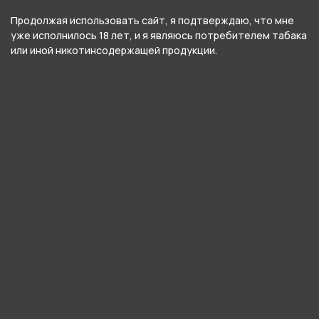
Комплект VAPORESSO
Комплект VAPORESSO
Продолжая использовать сайт, я подтверждаю, что мне
XROS PRO 2 - Sunlight Red
XROS PRO 2 - Sunlight
уже исполнилось 18 лет, и я являюсь потребителем табака
(2000мАч, 3мл, 30Вт)
Silver (2000мАч, 3мл,
или иной никотинсодержащей продукции.
30Вт)
3 190 ₽
3 190 ₽
В корзину
В корзину