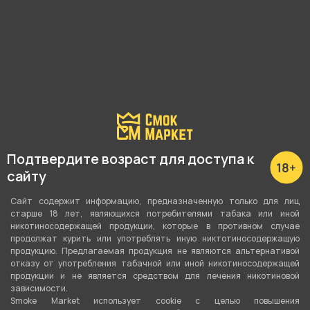
Подробные характеристики
Максимальная мощность
30 Ватт
Подтвердите возраст для доступа к
сайту
Регулировка мощности
Плавная
Сайт содержит информацию, предназначенную только для лиц
старше 18 лет, являющихся потребителями табака или иной
никотиносодержащей продукции, которые в противном случае
Способ активации
продолжат курить или употреблять иную никтотиносодержащую
Кнопка
,
Датчик затяжки
продукцию. Предлагаемая продукция не являются альтернативой
отказу от употребления табачной или иной никотиносодержащей
продукции и не является средством для лечения никотиновой
Объём бака
зависимости.
3 мл
Smoke Market использует cookie c целью повышения