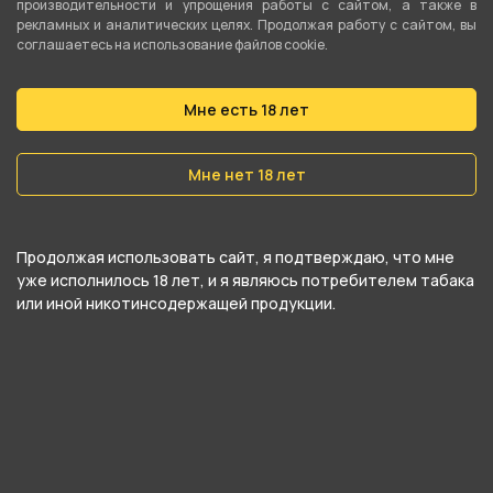
производительности и упрощения работы с сайтом, а также в
рекламных и аналитических целях. Продолжая работу с сайтом, вы
Тип испарителя
соглашаетесь на использование файлов cookie.
Сменный картридж
Затяжка
Мне есть 18 лет
Зависит от испарителя
Мне нет 18 лет
Регулировка затяжки
Плавная
Продолжая использовать сайт, я подтверждаю, что мне
Тип аккумулятора
уже исполнилось 18 лет, и я являюсь потребителем табака
Встроенный
или иной никотинсодержащей продукции.
Ёмкость аккумулятора
2000 мАч
Аккумулятор в комплекте
Да