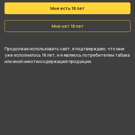
Мне есть 18 лет
нет в наличии
нет в наличии
Жидкость QVKS Classic -
Жидкость QVKS Classic -
Зеленый Чай с Манго
Малина Виноград Лимон
Мне нет 18 лет
30мл 20мг
30мл 20мг
Продолжая использовать сайт, я подтверждаю, что мне
На переоценке
На переоценке
уже исполнилось 18 лет, и я являюсь потребителем табака
или иной никотинсодержащей продукции.
нет в наличии
нет в наличии
Жидкость QVKS Classic -
Жидкость QVKS Classic -