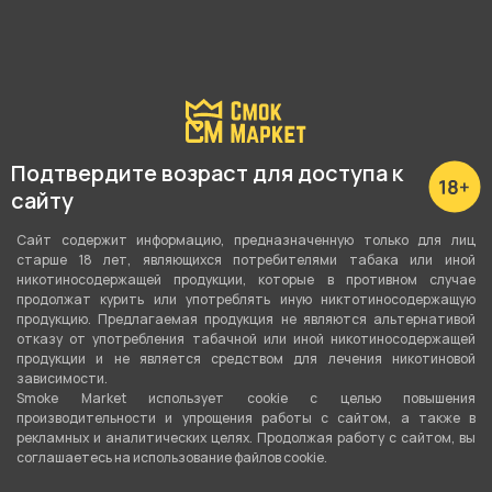
нет в наличии
нет в наличии
Жидкость QVKS Classic -
Жидкость QVKS Classic -
Подтвердите возраст для доступа к
Апельсин Киви Мята 30мл
Груша Персик 30мл 20мг
сайту
20мг
Сайт содержит информацию, предназначенную только для лиц
старше 18 лет, являющихся потребителями табака или иной
На переоценке
На переоценке
никотиносодержащей продукции, которые в противном случае
продолжат курить или употреблять иную никтотиносодержащую
продукцию. Предлагаемая продукция не являются альтернативой
отказу от употребления табачной или иной никотиносодержащей
продукции и не является средством для лечения никотиновой
зависимости.
Smoke Market использует cookie c целью повышения
производительности и упрощения работы с сайтом, а также в
рекламных и аналитических целях. Продолжая работу с сайтом, вы
соглашаетесь на использование файлов cookie.