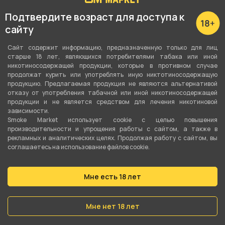
Тип никотина
Подтвердите возраст для доступа к
Солевой
сайту
Объём жидкости
Сайт содержит информацию, предназначенную только для лиц
старше 18 лет, являющихся потребителями табака или иной
30 мл
никотиносодержащей продукции, которые в противном случае
продолжат курить или употреблять иную никтотиносодержащую
Крепость
продукцию. Предлагаемая продукция не являются альтернативой
отказу от употребления табачной или иной никотиносодержащей
20 мг Strong (Hard)
продукции и не является средством для лечения никотиновой
зависимости.
Соотношение
Smoke Market использует cookie c целью повышения
производительности и упрощения работы с сайтом, а также в
50VG/50PG
рекламных и аналитических целях. Продолжая работу с сайтом, вы
соглашаетесь на использование файлов cookie.
Линейка
QVKS
Мне есть 18 лет
О товаре
Мне нет 18 лет