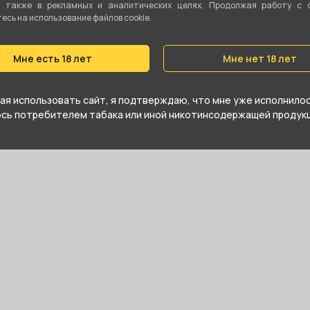
а также в рекламных и аналитических целях. Продолжая работу с 
Страна: Нидерланды Упаковка: 150шт
сь на использование файлов cookie.
Мне есть 18 лет
Мне нет 18 лет
я использовать сайт, я подтверждаю, что мне уже исполнилось
юсь потребителем табака или иной никотинсодержащей продукц