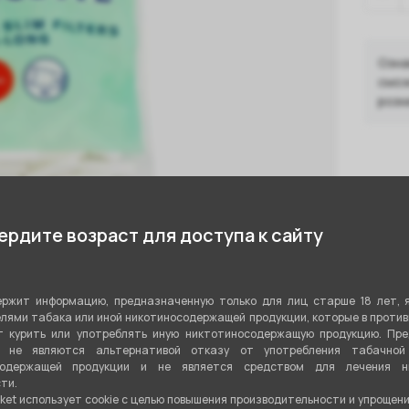
Озна
смож
розн
Нали
рдите возраст для доступа к сайту
П
Р.
ржит информацию, предназначенную только для лиц старше 18 лет, 
К
лями табака или иной никотиносодержащей продукции, которые в проти
 курить или употреблять иную никтотиносодержащую продукцию. Пр
Н
я не являются альтернативой отказу от употребления табачной
содержащей продукции и не является средством для лечения ни
Показа
ти.
льшое количество смол и других не
ket использует cookie c целью повышения производительности и упрощен