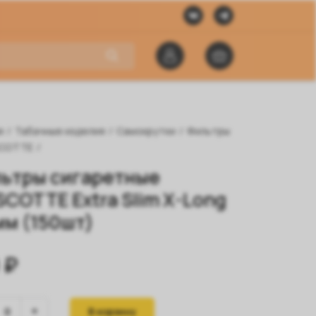
я
/
Табачные изделия
/
Самокрутки
/
Фильтры
COTTE
/
ьтры сигаретные
COTTE Extra Slim X-Long
мм (150шт)
 ₽
В корзину