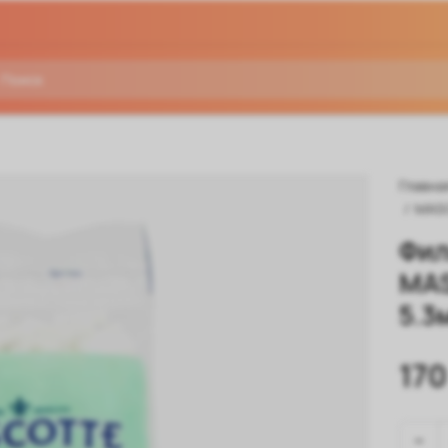
Главна
/
MAS
Фил
MAS
5.3
170