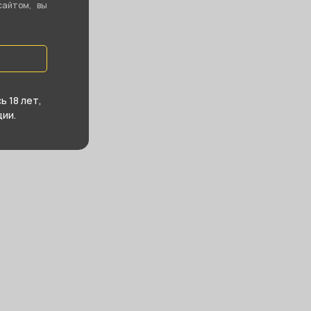
сайтом, вы
 18 лет,
ии.