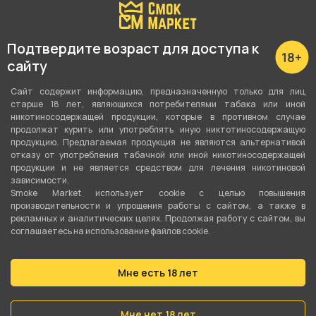
Подтвердите возраст для доступа к
сайту
Фильтры сигаретные
Сайт содержит информацию, предназначенную только для лиц
MASCOTTE original 7мм
старше 18 лет, являющихся потребителями табака или иной
(100шт)
никотиносодержащей продукции, которые в противном случае
продолжат курить или употреблять иную никтотиносодержащую
продукцию. Предлагаемая продукция не являются альтернативой
220 ₽
отказу от употребления табачной или иной никотиносодержащей
продукции и не является средством для лечения никотиновой
зависимости.
В корзину
Smoke Market использует cookie c целью повышения
производительности и упрощения работы с сайтом, а также в
рекламных и аналитических целях. Продолжая работу с сайтом, вы
соглашаетесь на использование файлов cookie.
Мне есть 18 лет
Мне нет 18 лет