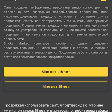
Сайт содержит информацию, предназначенную только для лиц
Крепость
старше 18 лет, являющихся потребителями табака или иной
20 мг Strong (Hard)
никотиносодержащей продукции, которые в противном случае
продолжат курить или употреблять иную никтотиносодержащую
Соотношение
продукцию. Предлагаемая продукция не являются альтернативой
отказу от употребления табачной или иной никотиносодержащей
50VG/50PG
продукции и не является средством для лечения никотиновой
зависимости.
Линейка
Smoke Market использует cookie c целью повышения
производительности и упрощения работы с сайтом, а также в
QVKS
рекламных и аналитических целях. Продолжая работу с сайтом, вы
соглашаетесь на использование файлов cookie.
О товаре
Мне есть 18 лет
Жидкость QVKS Ice - Ананас Манго Дыня 30мл
Мне нет 18 лет
strong от компании INFLAVE, относится к
категориям
ICE Strong
.
Продолжая использовать сайт, я подтверждаю, что мне
В нашем интернет-магазине вы можете
уже исполнилось 18 лет, и я являюсь потребителем табака