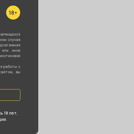
являющихся
вном случае
едлагаемая
 или иной
котиновой
ия работы с
сайтом, вы
 18 лет,
ии.