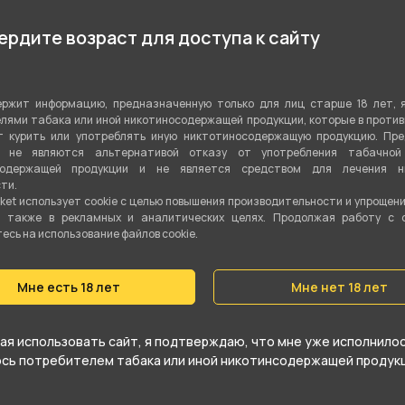
Да
рдите возраст для доступа к сайту
Солевой
30 мл
ржит информацию, предназначенную только для лиц старше 18 лет, 
лями табака или иной никотиносодержащей продукции, которые в проти
 курить или употреблять иную никтотиносодержащую продукцию. Пр
20 мг Strong (Hard)
я не являются альтернативой отказу от употребления табачной
содержащей продукции и не является средством для лечения ни
50VG/50PG
ти.
ket использует cookie c целью повышения производительности и упрощен
а также в рекламных и аналитических целях. Продолжая работу с 
QVKS
сь на использование файлов cookie.
Мне есть 18 лет
Мне нет 18 лет
я использовать сайт, я подтверждаю, что мне уже исполнилось
юсь потребителем табака или иной никотинсодержащей продукц
rong от компании INFLAVE, относится к