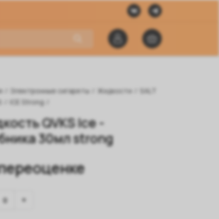
я
/
Электронные сигареты
/
Жидкости
/
SALT
S
/
ICE Strong
/
кость QVKS Ice -
бника 30мл strong
 переоценке