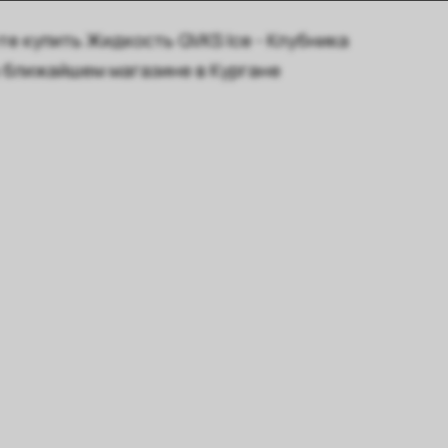
е купить Жидкость QVKS Ice - Клубника
в ближайшем магазине в Кургане