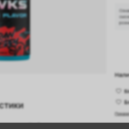
Озна
смож
розн
Нали
К
Б
стики
Показа
Клубника