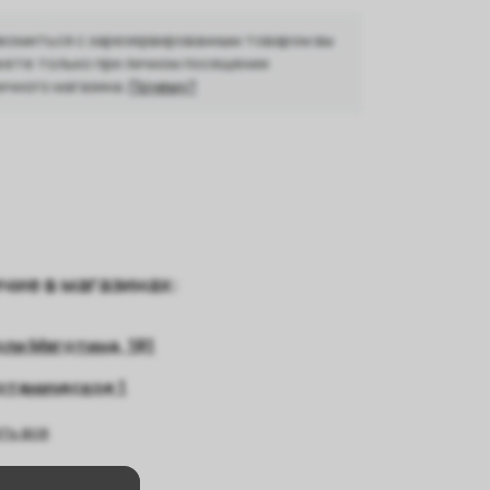
комиться с зарезервированным товаром вы
ете только при личном посещении
ичного магазина.
Почему?
чие в магазинах:
оли Мяготина, 181
отаническое 1
ть все