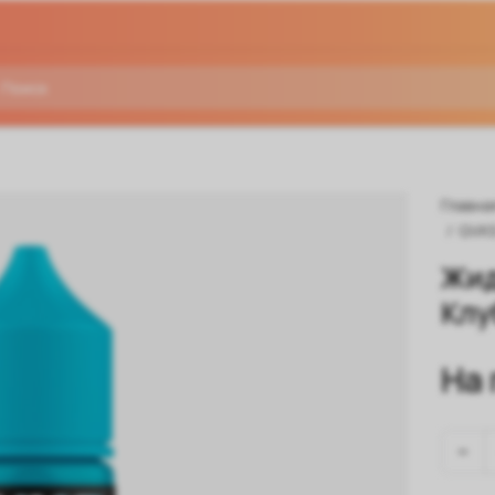
Главна
/
QVK
Жид
Клу
На