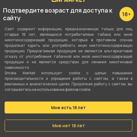
Тип никотина
Подтвердите возраст для доступа к
Солевой
сайту
Объём жидкости
Сайт содержит информацию, предназначенную только для лиц
старше 18 лет, являющихся потребителями табака или иной
30 мл
никотиносодержащей продукции, которые в противном случае
продолжат курить или употреблять иную никтотиносодержащую
Крепость
продукцию. Предлагаемая продукция не являются альтернативой
отказу от употребления табачной или иной никотиносодержащей
20 мг Strong (Hard)
продукции и не является средством для лечения никотиновой
зависимости.
Соотношение
Smoke Market использует cookie c целью повышения
производительности и упрощения работы с сайтом, а также в
50VG/50PG
рекламных и аналитических целях. Продолжая работу с сайтом, вы
соглашаетесь на использование файлов cookie.
Линейка
QVKS
Мне есть 18 лет
О товаре
Мне нет 18 лет