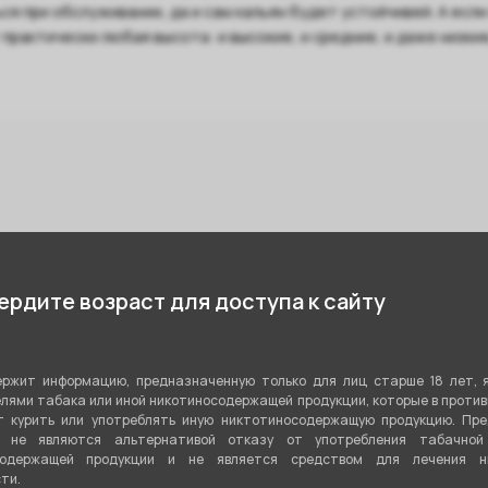
ся при обслуживании, да и сам кальян будет устойчивей. А есл
практически любая высота: и высокие, и средние, и даже низки
рдите возраст для доступа к сайту
ржит информацию, предназначенную только для лиц старше 18 лет, 
лями табака или иной никотиносодержащей продукции, которые в проти
 курить или употреблять иную никтотиносодержащую продукцию. Пр
я не являются альтернативой отказу от употребления табачной
содержащей продукции и не является средством для лечения ни
ти.