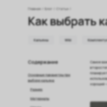
Главная
/
Блог
/
Статьи
/
Как выбрать 
Кальяны
Wiki
Комплект
Содержание
Самое важ
второстеп
планирует
Основные параметры при
использов
выборе кальяна
хороший —
Размер
Материалы