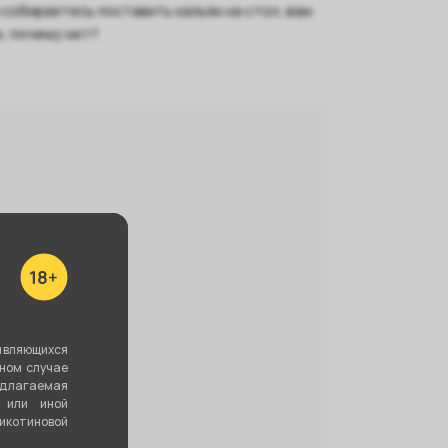
и собираетесь поставить кальян на стол, вам
е, почему нет?
являющихся
вном случае
едлагаемая
 или иной
котиновой