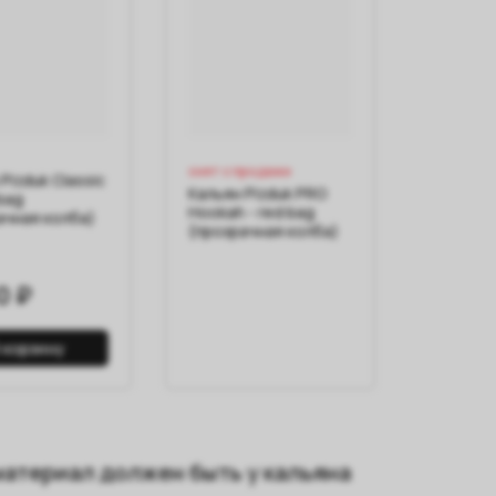
снят с продажи
Pizduk Classic
Кальян Pizduk PRO
 bag
Hookah - red bag
ачная колба)
(прозрачная колба)
0 ₽
 корзину
материал должен быть у кальяна