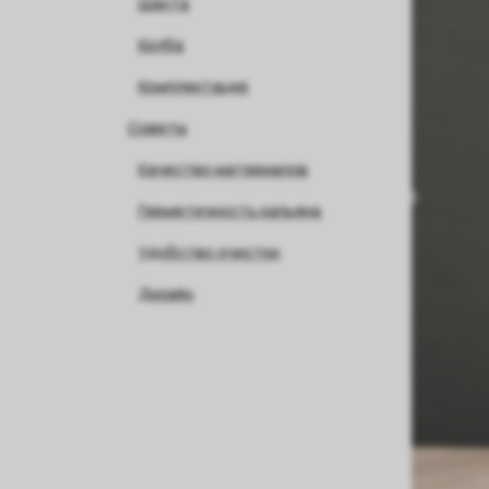
Шахта
Колба
Комплектация
Советы
Качество материалов
Герметичность кальяна
Удобство очистки
Дизайн