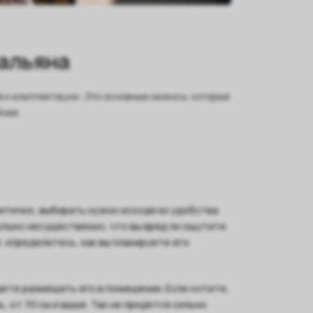
альяна
в и комплектации. Это основные нюансы, которые
бнее.
ритично, выбирать нужно исходя из удобства.
олько несущественно, что вы вряд ли ощутите
, определитесь, как вы планируете его
удете размещать его в помещении. Если хотите,
 от 70 см и выше. Так не придется сильно