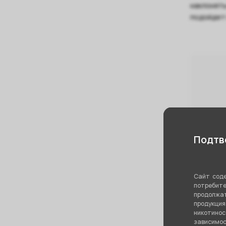
наклонять
подойдет 
Подтве
Сайт соде
потребите
продолжат
продукци
никотино
зависимос