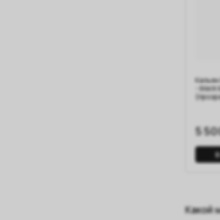
Кальян 
- black
(прозр
5 50
В
Какой 