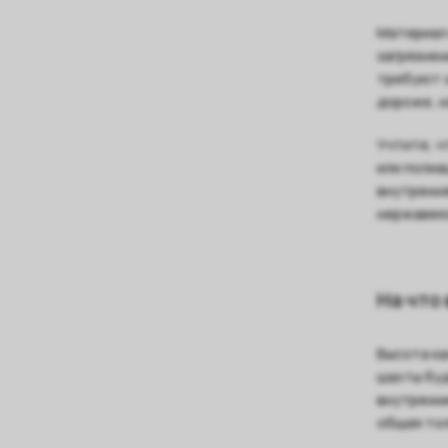
Материал 
загрязнен
требуют о
дороже, н
Учтите, ч
или полиа
внутрення
нержавею
На что
Высота ка
шахты буд
внутренни
общая то