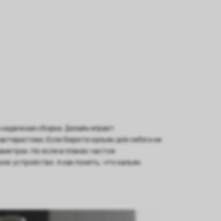
 надежная сборка. Дизайн играет
ктеристики. Если берете кальян для себя и не
метрах. Но если в планах частое
е устройство. А как понять, что кальян