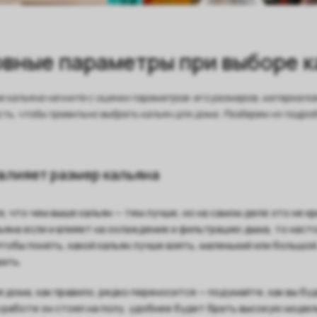
вные параметры при выборе к
е кальяна начните с оценки параметров: его размеров, материало
сть, чтобы правильно выбрать кальян для дома. Разберем их подро
 влияет размер кальяна
, что чем выше кальян — тем лучше, но на самом деле это не к
ьяна если и влияет на охлаждение и фильтрацию дыма, то наст
Чтобы понять, какой кальян лучше взять, маленький или большой
ать.
я дома, как правило, редко переносится — подумайте, как вы б
 работе он стоял на полу, удобнее будет брать высокую модель,