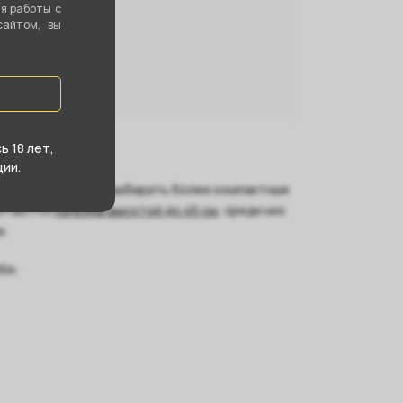
ия работы с
сайтом, вы
 18 лет,
ии.
на природу, лучше выбирать более компактные
читаются
кальяны высотой до 45 см
, среди них
и.
бя: