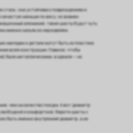
 сталь: она устойчива к повреждениям и
 зачастую меньше по весу, но взамен
иационный алюминий, такие шахты будут чуть
ем именно кальян из нержавейки.
ые накладки и детали могут быть из пластика
ении всей конструкции. Главное, чтобы
я) были металлическими, в идеале — из
ния, чем на качество покура. А вот диаметр
 свободной и комфортной, берите шахты с
ен быть именно внутренний диаметр, а не