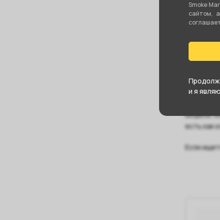
Smoke Mar
сайтом, 
соглашаете
Продолжа
и я явля
Если план
модели. И
есть как 
Если ищет