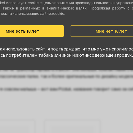
ket использует cookie c целью повышения производительности и упрощен
а также в рекламных и аналитических целях. Продолжая работу с 
сь на использование файлов cookie.
Мне есть 18 лет
Мне нет 18 лет
я использовать сайт, я подтверждаю, что мне уже исполнилось
юсь потребителем табака или иной никотинсодержащей продукц
ируете часто перевозить кальян, например, брать его с собой 
х легче транспортировать и весят они меньше. Компактными с
классические палки, так и более оригинальные по дизайну модел
е совсем малыша — вот вам Pizduk, название говорит само за се