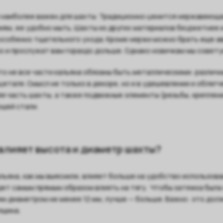
наиболее важен для шахты. Традиционно ценится нержавеющая
иям, ее удобно мыть. Шахты из других материалов бюджетнее и
собенно тщательного ухода. Кроме нержи можно брать еще ав
о и прослужат вам гораздо дольше. Однако новичкам мы совету
то не все части кальяна обязаны быть металлическими: различн
цеталя. Смысл не только в декоре, но и в удешевлении и облегч
я часть шахты, а также подвижные элементы (резьбы, креплени
щей стали.
 влияет высота и диаметр шахты?
льяна, как мы выяснили, влияет больше на удобство использова
ет самым прямым образом влиять на тягу. Чтобы затяжка была
м диаметром не менее 12 мм, лучше — больше. Важно: это долж
лщина.