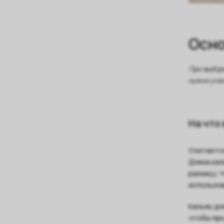
Осно
При выбор
нужно уче
На что
Считается
Длина кал
разницу. 
использов
Кальян дл
чтобы при