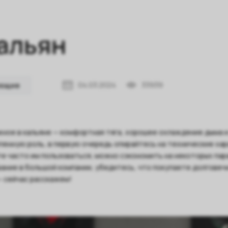
кальян
04.03.2024
33939
ующие
ное в кальяне — комфортная тяга, хорошее охлаждение дыма и
енную роль, в первую очередь опирайтесь на технические хара
е часто им пользоваться, можно сэкономить на некоторых пара
ание в большой компании, убедитесь, что покупаете долговечно
 сейчас расскажем!