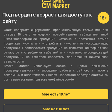
Подтвердите возраст для доступа к
сайту
Сайт содержит информацию, предназначенную только для лиц
22.08.2023
20.06.2023
старше 18 лет, являющихся потребителями табака или иной
никотиносодержащей продукции, которые в противном случае
Какие бывают виды кальянов
Состав табака для кальяна
продолжат курить или употреблять иную никтотиносодержащую
продукцию. Предлагаемая продукция не являются альтернативой
отказу от употребления табачной или иной никотиносодержащей
продукции и не является средством для лечения никотиновой
зависимости.
Smoke Market использует cookie c целью повышения
производительности и упрощения работы с сайтом, а также в
рекламных и аналитических целях. Продолжая работу с сайтом, вы
соглашаетесь на использование файлов cookie.
Мне есть 18 лет
17.04.2023
19.12.2022
Состав жидкости для вейпа
Виды электронных сигарет
Мне нет 18 лет